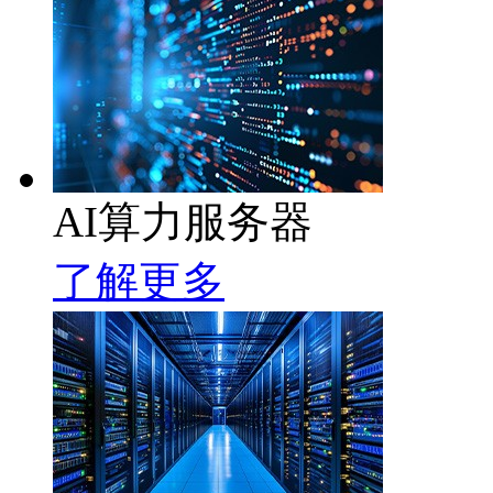
AI算力服务器
了解更多