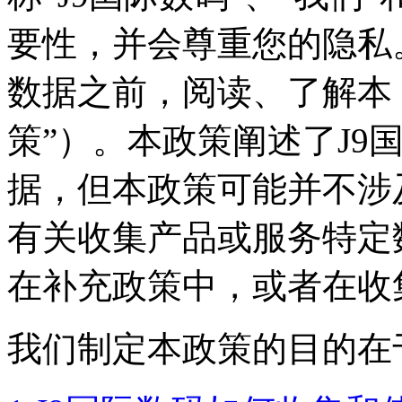
要性，并会尊重您的隐
数据之前，阅读、
策”）。本政策阐述了J9
据，但本政策可能并
有关收集产品或服务特定
在补充政策中，或者
我们制定本政策的目的在于