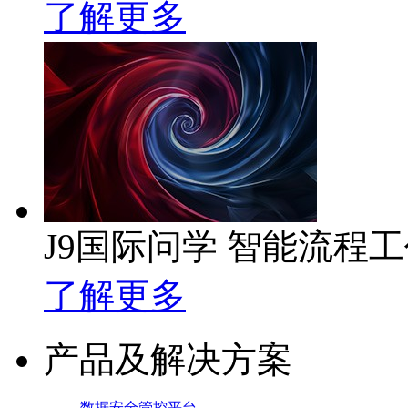
了解更多
J9国际问学 智能流程
了解更多
产品及解决方案
数据安全管控平台