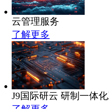
云管理服务
了解更多
J9国际研云 研制一体
了解更多