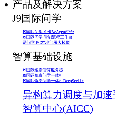
产品及解决方案
J9国际问学
J9国际问学 企业级Agent中台
J9国际问学 智能流程工作台
爱问学 PC本地部署大模型
智算基础设施
J9国际鲲泰智算服务器
J9国际鲲泰问学一体机
J9国际鲲泰问学一体机DeepSeek版
异构算力调度与加速
智算中心(AICC)