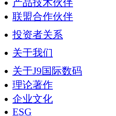
产品技术伙伴
联盟合作伙伴
投资者关系
关于我们
关于J9国际数码
理论著作
企业文化
ESG