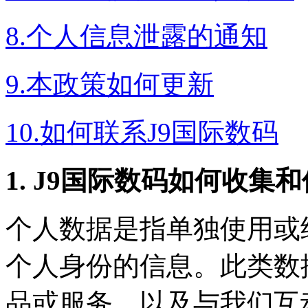
8.个人信息泄露的通知
9.本政策如何更新
10.如何联系J9国际数码
1. J9国际数码如何收集
个人数据是指单独使用或
个人身份的信息。此类数据
品或服务，以及与我们互