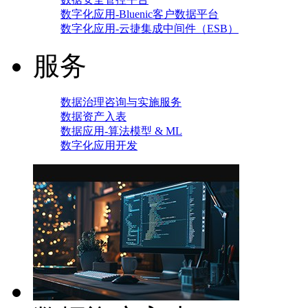
数字化应用-Bluenic客户数据平台
数字化应用-云捷集成中间件（ESB）
服务
数据治理咨询与实施服务
数据资产入表
数据应用-算法模型 & ML
数字化应用开发