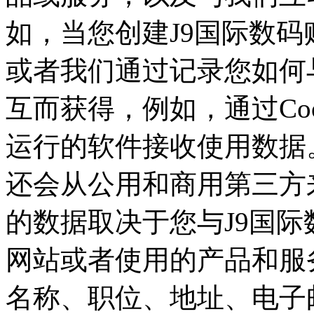
如，当您创建J9国际
或者我们通过记录您如何与
互而获得，例如，通过
运行的软件接收使用数据。
还会从公用和商用第三方
的数据取决于您与J9国际数
网站或者使用的产品和服务等
名称、职位、地址、