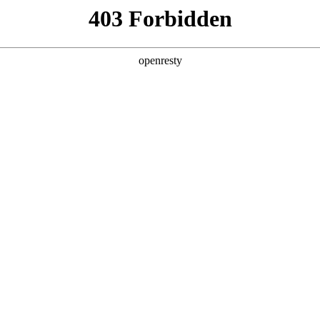
产品及服务
行业解决方案
合作伙伴
投资者关系
业务挑战
业务流程不连贯
随着组织内各类业务系统的增多，
各类业务系统间独立性问题更加突出。组
织全业务流程存在系统业务断点，
无法实现完整的全流程业务线上
化，数据及应用孤立，业务
操作困难。