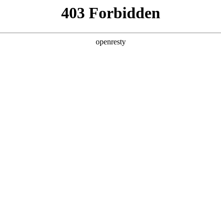
产品及服务
行业解决方案
合作伙伴
投资者关系
服务器
通用算力服务器
计算终端产品
数据